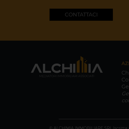
CONTATTACI
AZ
Ch
Co
Ge
Ge
co
© ALCHIMIA IMMOBILIARE SRL Iscritta al