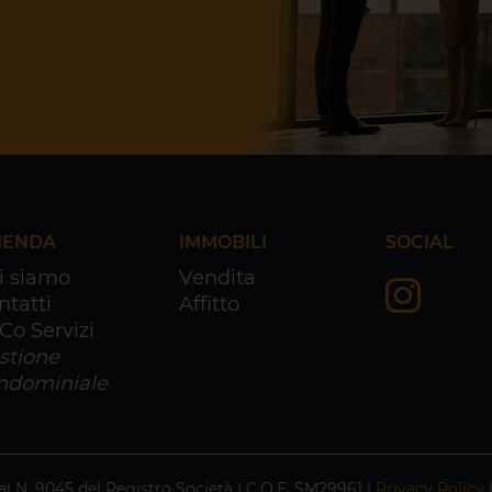
IENDA
IMMOBILI
SOCIAL
i siamo
Vendita
ntatti
Affitto
Co Servizi
stione
ndominiale
 N. 9045 del Registro Società | C.O.E. SM29961 |
Privacy Policy