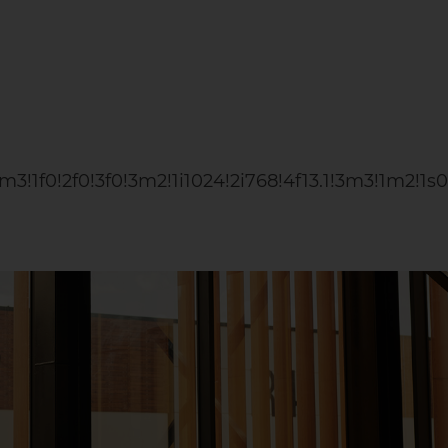
m3!1f0!2f0!3f0!3m2!1i1024!2i768!4f13.1!3m3!1m2