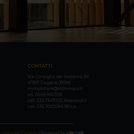
CONTATTI
Via Consiglio dei Sessanta 99
47891 Dogana (RSM)
immobiliare@alchimia.sm
tel.
0549.980358
cell.
335.7347000 Alessandro
cell.
335.7002094 Mirco
|
Gestione Cookies
|
Powered by