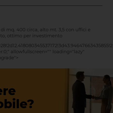
i mq. 400 circa, alto mt. 3,5 con uffici e
ato, ottimo per investimento
28!2d12.418080345537172!3d43.94647663435855!2
:0;" allowfullscreen="" loading="lazy"
ngrade">
ere
obile?