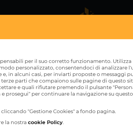
RESIDENZIALI
COMMERCIALI
INDUSTRIALI
spensabili per il suo corretto funzionamento. Utilizza i
n modo personalizzato, consentendoci di analizzare l'u
IVIO IMMOBILI
RIF. KS-V056 - LABORATORIO INDUSTRIALE MQ. 40
e e, in alcuni casi, per inviarti proposte o messaggi pu
i di terze parti che compaiono sulle pagine di questo si
ettare e quali rifiutare premendo il pulsante "Persona
a e prosegui" per continuare la navigazione su questo
ta cliccando "Gestione Cookies" a fondo pagina.
re la nostra
cookie Policy
.