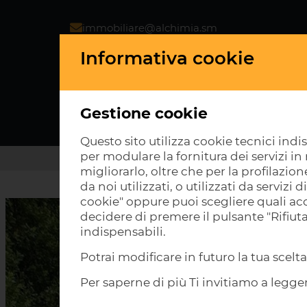
immobiliare@alchimia.sm
0549.980358
Informativa cookie
335.7347000 Alessandro
335.7002094 Mirco
Gestione cookie
VENDITA
AFFITTO
Questo sito utilizza cookie tecnici indi
per modulare la fornitura dei servizi i
HOME
ARCH
migliorarlo, oltre che per la profilazion
da noi utilizzati, o utilizzati da serviz
cookie" oppure puoi scegliere quali acc
decidere di premere il pulsante "Rifiut
indispensabili.
Potrai modificare in futuro la tua scel
Per saperne di più Ti invitiamo a legge