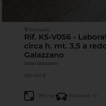
Serravalle
Rif. KS-V056 - Labora
circa h. mt. 3,5 a red
Galazzano
zona Galazzano
390.000 €
397 mq
Posti auto
10