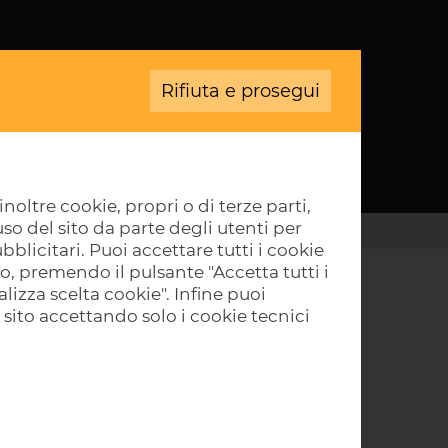
Rifiuta e prosegui
TERRENI
CONTATTI
noltre cookie, propri o di terze parti,
so del sito da parte degli utenti per
0 CIRCA H. MT.
...
bblicitari. Puoi accettare tutti i cookie
to, premendo il pulsante "Accetta tutti i
lizza scelta cookie". Infine puoi
 sito accettando solo i cookie tecnici
Contattaci
Siamo a vostra disposizione per
qualsiasi domanda o necessità