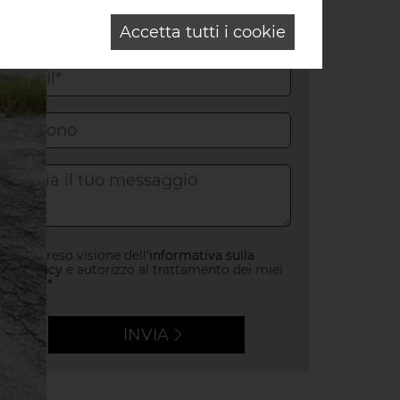
Accetta tutti i cookie
Ho preso visione dell'
informativa sulla
privacy
e autorizzo al trattamento dei miei
dati.
INVIA