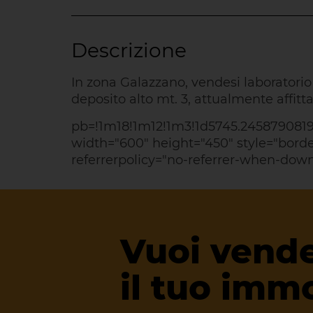
In zona Galazzano, vendesi laboratorio d
deposito alto mt. 3, attualmente affitt
pb=!1m18!1m12!1m3!1d5745.2458790819
width="600" height="450" style="border
referrerpolicy="no-referrer-when-dow
Vuoi vend
il tuo imm